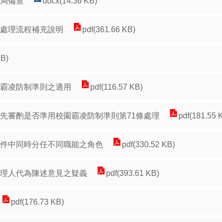
育局備查
docx(14.36 KB)
規處理流程補充說明
pdf(361.66 KB)
KB)
園霸凌防制準則之適用
pdf(116.57 KB)
應先審酌是否準用校園霸凌防制準則第71條處理
pdf(181.55 
案件中同時分任不同職能之角色
pdf(330.52 KB)
代理人代為陳述意見之疑義
pdf(393.61 KB)
pdf(176.73 KB)