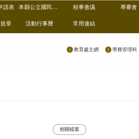
申請表
本縣公立國民中小學(含縣立高級中學)甄選介聘
校事會議
專審會
規規章
活動行事曆
常用連結
教育處主網
學務管理科
相關檔案