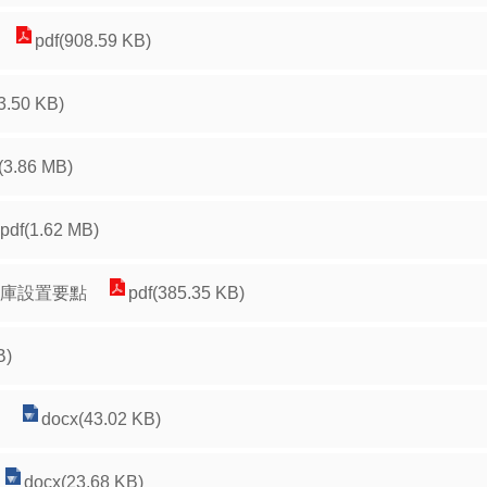
pdf(908.59 KB)
3.50 KB)
(3.86 MB)
pdf(1.62 MB)
才庫設置要點
pdf(385.35 KB)
B)
docx(43.02 KB)
docx(23.68 KB)