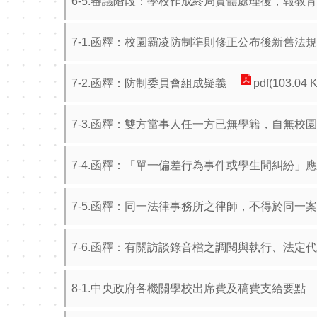
6-5.審議階段：學校作成終局實體處理後，報教
7-1.函釋：校園霸凌防制準則修正公布後新舊法
7-2.函釋：防制委員會組成疑義
pdf(103.04 
7-3.函釋：雙方當事人任一方已無學籍，自無校
7-4.函釋：「單一偏差行為事件或學生間糾紛」
7-5.函釋：同一法律事務所之律師，不得於同一
7-6.函釋：有關訪談錄音檔之調閱與執行、法定
8-1.中央政府各機關學校出席費及稿費支給要點